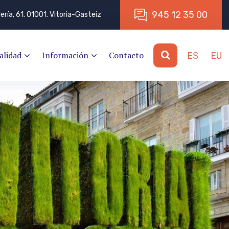
9
4
5
1
2
3
5
0
0
lería, 61. 01001. Vitoria-Gasteiz
alidad
Información
Contacto
ES
EU