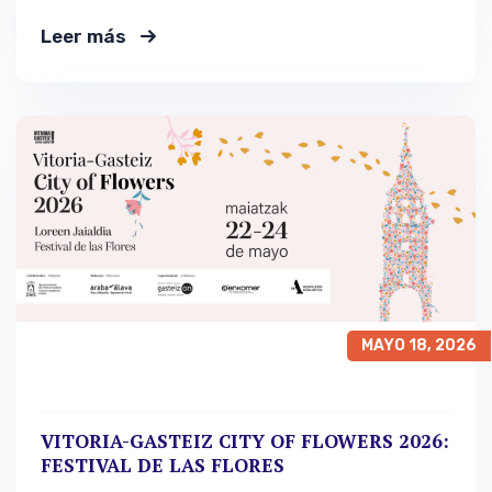
a establecimientos comerciales y de imagen personal,
que incluye formación, casos prácticos y actividades.
Leer más
MAYO 18, 2026
VITORIA-GASTEIZ CITY OF FLOWERS 2026:
FESTIVAL DE LAS FLORES