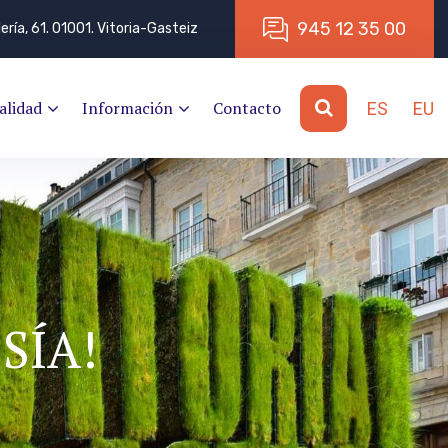
9
4
5
1
2
3
5
0
0
lería, 61. 01001. Vitoria-Gasteiz
alidad
Información
Contacto
ES
EU
SÍA!