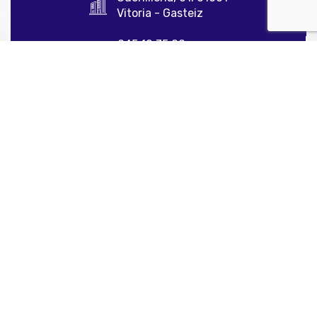
Vitoria - Gasteiz
945 12 35 00
info@aenkomer.com
Enlaces de interés
Inicio
Sobre nosotros
Servicios