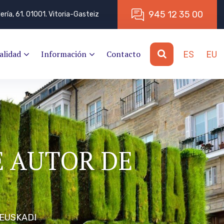
9
4
5
1
2
3
5
0
0
lería, 61. 01001. Vitoria-Gasteiz
alidad
Información
Contacto
ES
EU
E AUTOR DE
 EUSKADI