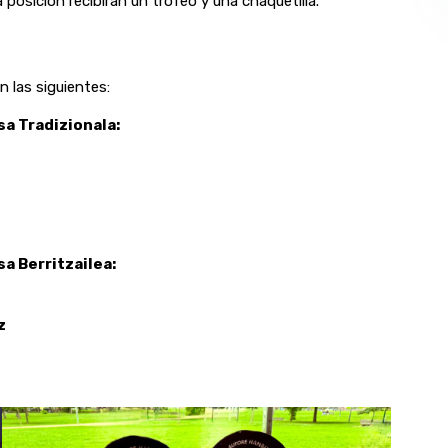
 posición recibirán un trofeo y una chaquetilla.
n las siguientes:
a Tradizionala:
 Berritzailea:
z