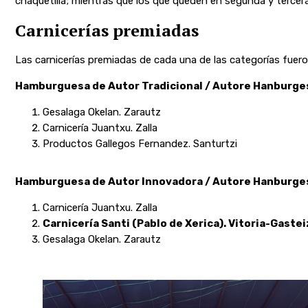
chaquetilla; mientras que los que queden en segunda y tercera
Carnicerías premiadas
Las carnicerías premiadas de cada una de las categorías fuero
Hamburguesa de Autor Tradicional / Autore Hanburges
Gesalaga Okelan. Zarautz
Carnicería Juantxu. Zalla
Productos Gallegos Fernandez. Santurtzi
Hamburguesa de Autor Innovadora / Autore Hanburgesa
Carnicería Juantxu. Zalla
Carnicería Santi (Pablo de Xerica). Vitoria-Gastei
Gesalaga Okelan. Zarautz