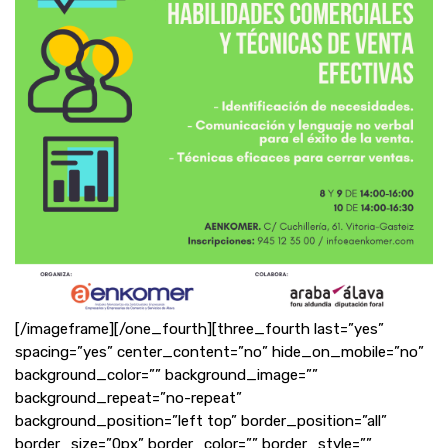
[/imageframe][/one_fourth][three_fourth last=”yes”
spacing=”yes” center_content=”no” hide_on_mobile=”no”
background_color=”” background_image=””
background_repeat=”no-repeat”
background_position=”left top” border_position=”all”
border_size=”0px” border_color=”” border_style=””