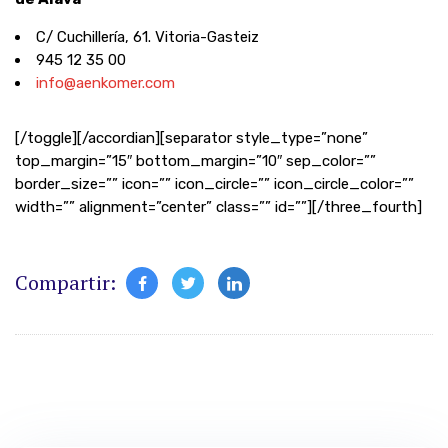
C/ Cuchillería, 61. Vitoria-Gasteiz
945 12 35 00
info@aenkomer.com
[/toggle][/accordian][separator style_type=”none”
top_margin=”15″ bottom_margin=”10″ sep_color=””
border_size=”” icon=”” icon_circle=”” icon_circle_color=””
width=”” alignment=”center” class=”” id=””][/three_fourth]
Compartir: