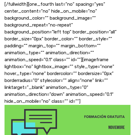
[/fullwidth][one_fourth last=”no” spacing=”yes”
center_content=”no” hide_on_mobile=”no”
background_color=”” background_image=””
background_repeat=”no-repeat”
background_position=”left top” border_position=”all”
border_size=”0px” border_color=”” border_style=””
padding=”” margin_top=”” margin_bottom=””
animation_type=”” animation_direction=””
animation_speed=”0.1″ class=”” id=””][imageframe
lightbox=”no” lightbox_image=”” style_type=”none”
hover_type=”none” bordercolor=”” bordersize=”0px”
borderradius=”0″ stylecolor=”” align=”none” link=””
linktarget=”_blank” animation_type=”0″
animation_direction=”down” animation_speed=”0.1″
hide_on_mobile=”no” class=”” id=””]