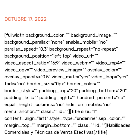
OCTUBRE 17, 2022
[fullwidth background_color=”” background_image=””
background_parallax=”none” enable_mobile=”no”
parallax_speed=”0.3″ background_repeat=”no-repeat”
background_position=”left top” video_url=””
video_aspect_ratio=”16:9″ video_webm=”” video_mp4=””
video_ogv=”” video_preview_image=”” overlay_color=””
overlay_opacity=”0.5″ video_mute=”yes” video_loop=”yes”
fade=”no” border_size=”0px” border_color=””
border_style=”” padding_top=”20″ padding_bottom=”20″
padding_left=”” padding_right=”” hundred_percent=”no”
equal_height_columns=”no” hide_on_mobile=”no”
menu_anchor=”” class=”” id=””][title size=”1″
content_align=”left” style_type=”underline” sep_color=””
margin_top=”” margin_bottom=”” class=”” id=””]Habilidades
Comerciales y Técnicas de Venta Efectivas[/title]