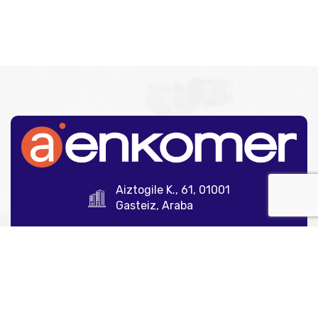
Aiztogile K., 61, 01001
Gasteiz, Araba
945 12 35 00
info@aenkomer.com