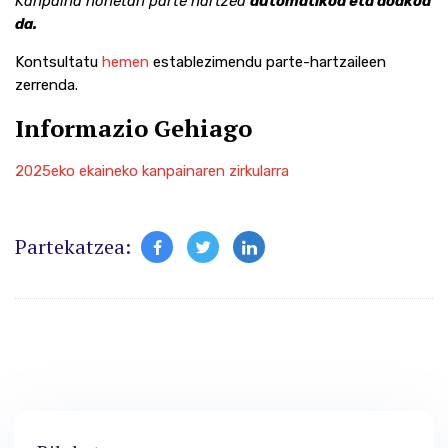
Kanpaina honetan parte hartzea
automatikoa eta doakoa
da.
Kontsultatu
hemen
establezimendu parte-hartzaileen
zerrenda.
Informazio Gehiago
2025eko ekaineko kanpainaren zirkularra
Partekatzea: