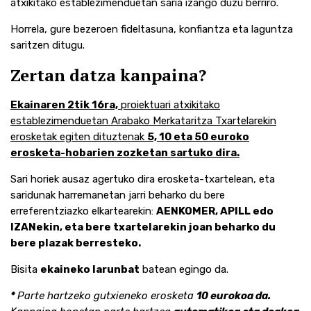
atxikitako establezimenduetan saria izango duzu berriro.
Horrela, gure bezeroen fideltasuna, konfiantza eta laguntza
saritzen ditugu.
Zertan datza kanpaina?
Ekainaren 2tik 16ra,
proiektuari atxikitako
establezimenduetan Arabako Merkataritza Txartelarekin
erosketak egiten dituztenak
5, 10 eta 50 euroko
erosketa-hobarien zozketan sartuko dira.
Sari horiek ausaz agertuko dira erosketa-txartelean, eta
saridunak harremanetan jarri beharko du bere
erreferentziazko elkartearekin:
AENKOMER, APILL edo
IZANekin, eta bere txartelarekin joan beharko du
bere plazak berresteko.
Bisita
ekaineko larunbat
batean egingo da.
*
Parte hartzeko gutxieneko erosketa
10 eurokoa da.