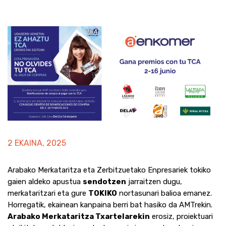
2 EKAINA, 2025
Arabako Merkataritza eta Zerbitzuetako Enpresariek tokiko
gaien aldeko apustua
sendotzen
jarraitzen dugu,
merkataritzari eta gure
TOKIKO
nortasunari balioa emanez.
Horregatik, ekainean kanpaina berri bat hasiko da AMTrekin.
Arabako Merkataritza Txartelarekin
erosiz, proiektuari