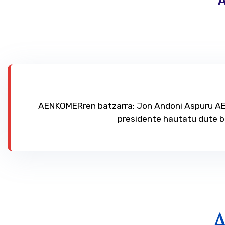
AENKOMERren batzarra: Jon Andoni Aspuru 
presidente hautatu dute b
A