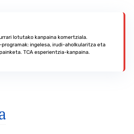
urrari lotutako kanpaina komertziala.
programak: ingelesa, irudi-aholkularitza eta
painketa. TCA esperientzia-kanpaina.
a