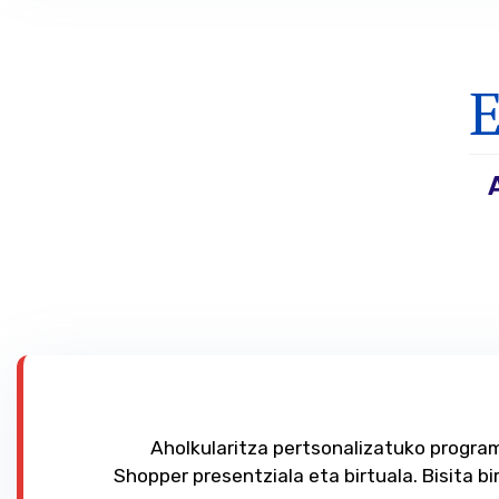
E
Aholkularitza pertsonalizatuko progra
Shopper presentziala eta birtuala. Bisita bi