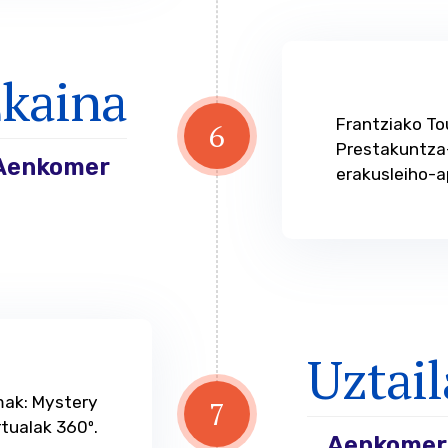
kaina
Frantziako To
6
Prestakuntza-
Aenkomer
erakusleiho-a
Uztail
mak: Mystery
7
rtualak 360º.
Aenkomer