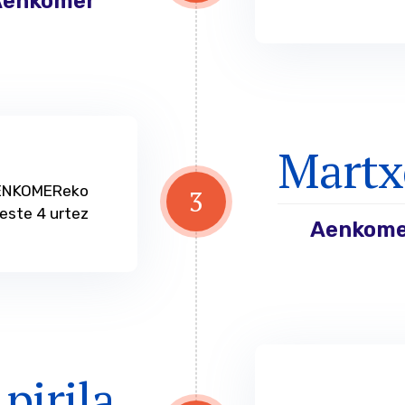
Martx
AENKOMEReko
3
este 4 urtez
Aenkome
pirila
X. jarraipenek
4
Sektore artek
Aenkomer
azpisektorea)