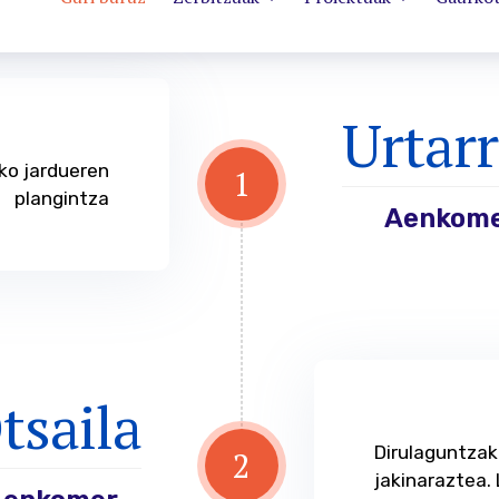
Urtarr
eko jardueren
1
plangintza
Aenkom
tsaila
Dirulaguntzak
2
jakinaraztea.
Aenkomer