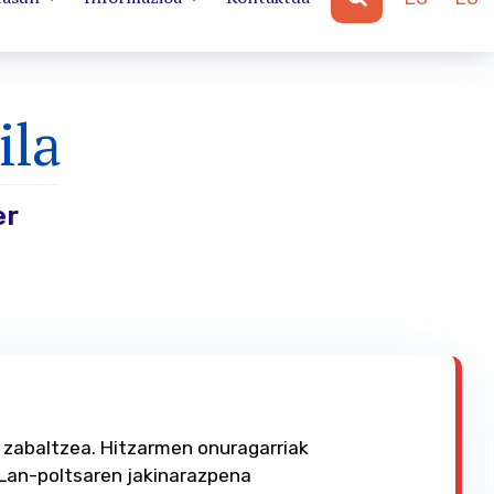
ila
er
 zabaltzea. Hitzarmen onuragarriak
 Lan-poltsaren jakinarazpena