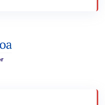
oa
r
o erakusleihoen lehiaketa (udaberria).
o lankidetza-kanpaina (Ekitaldien