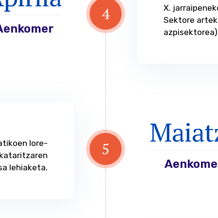
Maiat
tikoen lore-
5
rkataritzaren
Aenkome
sa lehiaketa.