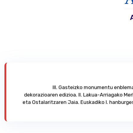
III. Gasteizko monumentu enblema
dekorazioaren edizioa. II. Lakua-Arriagako Me
eta Ostalaritzaren Jaia. Euskadiko I. hanburge