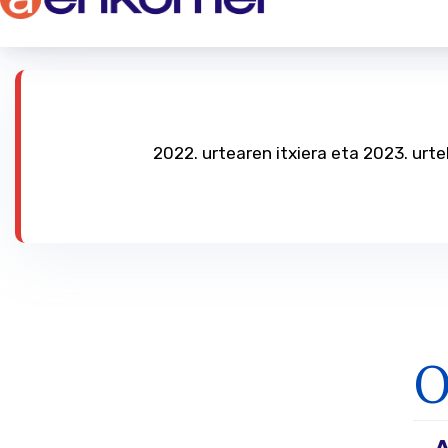
2022. urtearen itxiera eta 2023. urt
O