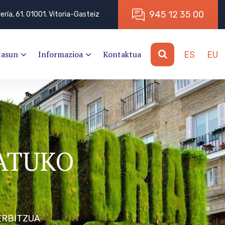
9
4
5
1
2
3
5
0
0
lería, 61. 01001. Vitoria-Gasteiz
tasun
Informazioa
Kontaktua
ES
EU
KATUKO
ERBITZUA