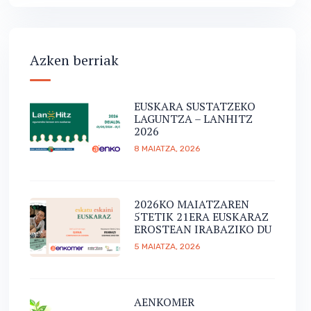
Azken berriak
EUSKARA SUSTATZEKO
LAGUNTZA – LANHITZ
2026
8 MAIATZA, 2026
2026KO MAIATZAREN
5TETIK 21ERA EUSKARAZ
EROSTEAN IRABAZIKO DU
5 MAIATZA, 2026
AENKOMER