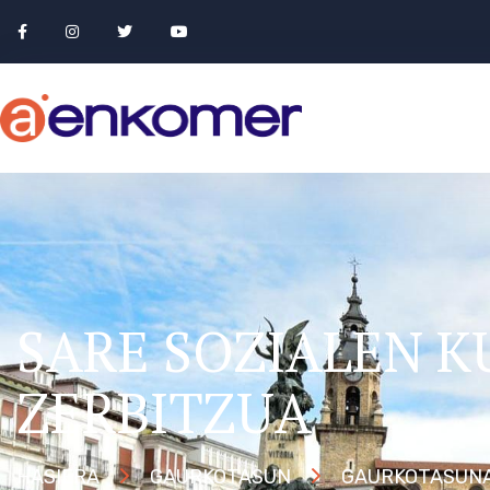
SARE SOZIALEN 
ZERBITZUA
HASIERA
GAURKOTASUN
GAURKOTASUN