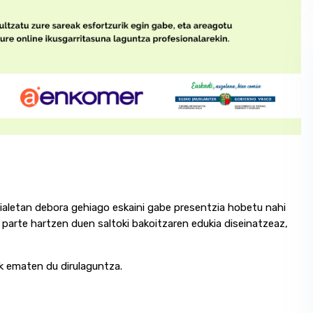
ialetan debora gehiago eskaini gabe presentzia hobetu nahi
 parte hartzen duen saltoki bakoitzaren edukia diseinatzeaz,
k ematen du dirulaguntza.