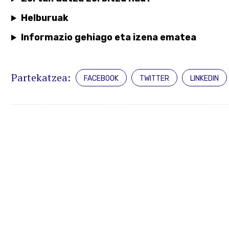
Helburuak
Informazio gehiago eta izena ematea
Partekatzea:
FACEBOOK
TWITTER
LINKEDIN