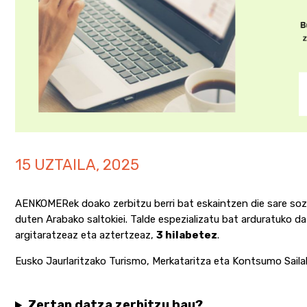
15 UZTAILA, 2025
AENKOMERek doako zerbitzu berri bat eskaintzen die sare soz
duten Arabako saltokiei. Talde espezializatu bat arduratuko da
argitaratzeaz eta aztertzeaz,
3 hilabetez
.
Eusko Jaurlaritzako Turismo, Merkataritza eta Kontsumo Saila
Zertan datza zerbitzu hau?