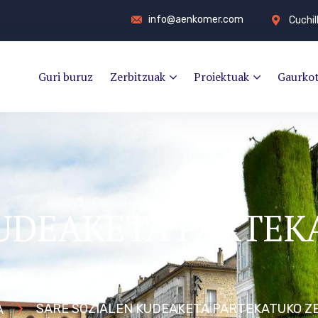
info@aenkomer.com
Cuchil
Guri buruz
Zerbitzuak
Proiektuak
Gaurko
KUDEAKETA PARTE
SARE SOZIALEN KUDEAKETA PARTEKATUKO Z
A