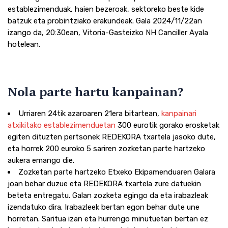
establezimenduak, haien bezeroak, sektoreko beste kide
batzuk eta probintziako erakundeak. Gala 2024/11/22an
izango da, 20:30ean, Vitoria-Gasteizko NH Canciller Ayala
hotelean.
Nola parte hartu kanpainan?
Urriaren 24tik azaroaren 21era bitartean,
kanpainari
atxikitako establezimenduetan
300 eurotik gorako erosketak
egiten dituzten pertsonek REDEKORA txartela jasoko dute,
eta horrek 200 euroko 5 sariren zozketan parte hartzeko
aukera emango die.
Zozketan parte hartzeko Etxeko Ekipamenduaren Galara
joan behar duzue eta REDEKORA txartela zure datuekin
beteta entregatu. Galan zozketa egingo da eta irabazleak
izendatuko dira. Irabazleek bertan egon behar dute une
horretan. Saritua izan eta hurrengo minutuetan bertan ez