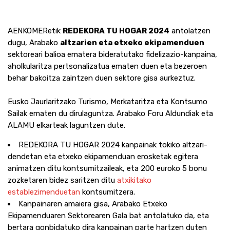
AENKOMERetik
REDEKORA TU HOGAR 2024
antolatzen
dugu, Arabako
altzarien eta etxeko ekipamenduen
sektoreari balioa ematera bideratutako fidelizazio-kanpaina,
aholkularitza pertsonalizatua ematen duen eta bezeroen
behar bakoitza zaintzen duen sektore gisa aurkeztuz.
Eusko Jaurlaritzako Turismo, Merkataritza eta Kontsumo
Sailak ematen du dirulaguntza. Arabako Foru Aldundiak eta
ALAMU elkarteak laguntzen dute.
REDEKORA TU HOGAR 2024 kanpainak tokiko altzari-
dendetan eta etxeko ekipamenduan erosketak egitera
animatzen ditu kontsumitzaileak, eta 200 euroko 5 bonu
zozketaren bidez saritzen ditu
atxikitako
establezimenduetan
kontsumitzera.
Kanpainaren amaiera gisa, Arabako Etxeko
Ekipamenduaren Sektorearen Gala bat antolatuko da, eta
bertara gonbidatuko dira kanpainan parte hartzen duten