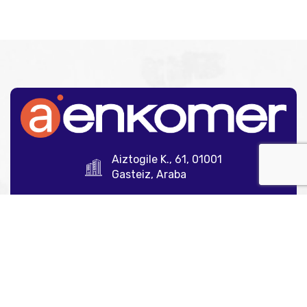
Aiztogile K., 61, 01001
Gasteiz, Araba
945 12 35 00
info@aenkomer.com