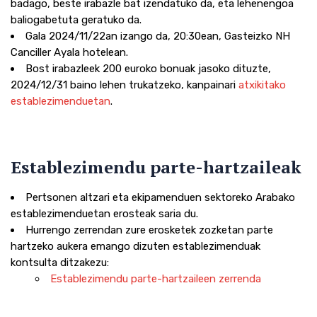
badago, beste irabazle bat izendatuko da, eta lehenengoa
baliogabetuta geratuko da.
Gala 2024/11/22an izango da, 20:30ean, Gasteizko NH
Canciller Ayala hotelean.
Bost irabazleek 200 euroko bonuak jasoko dituzte,
2024/12/31 baino lehen trukatzeko, kanpainari
atxikitako
establezimenduetan
.
Establezimendu parte-hartzaileak
Pertsonen altzari eta ekipamenduen sektoreko Arabako
establezimenduetan erosteak saria du.
Hurrengo zerrendan zure erosketek zozketan parte
hartzeko aukera emango dizuten establezimenduak
kontsulta ditzakezu:
Establezimendu parte-hartzaileen zerrenda