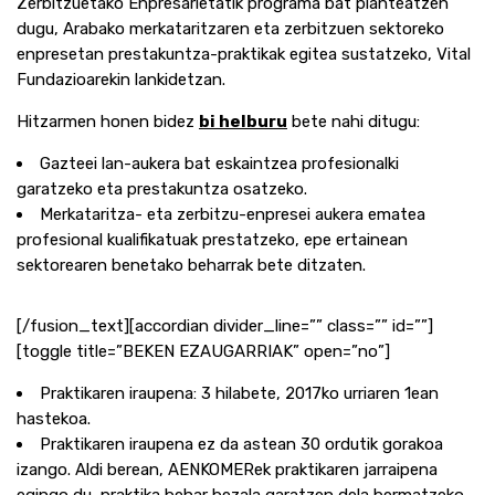
Zerbitzuetako Enpresarietatik programa bat planteatzen
dugu, Arabako merkataritzaren eta zerbitzuen sektoreko
enpresetan prestakuntza-praktikak egitea sustatzeko, Vital
Fundazioarekin lankidetzan.
Hitzarmen honen bidez
bi helburu
bete nahi ditugu:
Gazteei lan-aukera bat eskaintzea profesionalki
garatzeko eta prestakuntza osatzeko.
Merkataritza- eta zerbitzu-enpresei aukera ematea
profesional kualifikatuak prestatzeko, epe ertainean
sektorearen benetako beharrak bete ditzaten.
[/fusion_text][accordian divider_line=”” class=”” id=””]
[toggle title=”BEKEN EZAUGARRIAK” open=”no”]
Praktikaren iraupena: 3 hilabete, 2017ko urriaren 1ean
hastekoa.
Praktikaren iraupena ez da astean 30 ordutik gorakoa
izango. Aldi berean, AENKOMERek praktikaren jarraipena