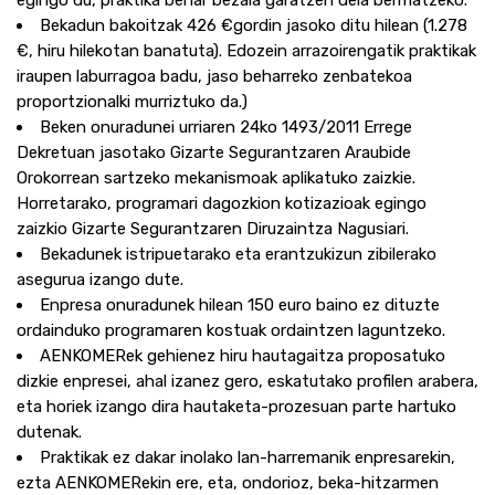
egingo du, praktika behar bezala garatzen dela bermatzeko.
Bekadun bakoitzak 426 €gordin jasoko ditu hilean (1.278
€, hiru hilekotan banatuta). Edozein arrazoirengatik praktikak
iraupen laburragoa badu, jaso beharreko zenbatekoa
proportzionalki murriztuko da.)
Beken onuradunei urriaren 24ko 1493/2011 Errege
Dekretuan jasotako Gizarte Segurantzaren Araubide
Orokorrean sartzeko mekanismoak aplikatuko zaizkie.
Horretarako, programari dagozkion kotizazioak egingo
zaizkio Gizarte Segurantzaren Diruzaintza Nagusiari.
Bekadunek istripuetarako eta erantzukizun zibilerako
asegurua izango dute.
Enpresa onuradunek hilean 150 euro baino ez dituzte
ordainduko programaren kostuak ordaintzen laguntzeko.
AENKOMERek gehienez hiru hautagaitza proposatuko
dizkie enpresei, ahal izanez gero, eskatutako profilen arabera,
eta horiek izango dira hautaketa-prozesuan parte hartuko
dutenak.
Praktikak ez dakar inolako lan-harremanik enpresarekin,
ezta AENKOMERekin ere, eta, ondorioz, beka-hitzarmen