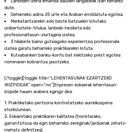
Lanbiden izena emanda dauden langabeak izan beharko
dute.
Gehieneko adina 25 urte eta Araban erroldatuta egotea.
Merkataritzarekin edo beste batzuekin lotutako
unibertsitate-titulua, lanbide-heziketa edo
profesionaltasun-ziurtagiria izatea.
3 hilabete baino gutxiagoko esperientzia profesionala
izatea garatu beharreko praktikarekin lotuta.
Kutxabanken banku-kontu bat irekitzeko prest egotea
nominaren kobrantza jasotzeko.
[/toggle][toggle title=”LEHENTASUNAK EZARTZEKO
IRIZPIDEAK” open=”no”]Enpresen eskaerak lehentasun-
irizpide hauen arabera egingo dira:
1. Praktiketako pertsona kontratatzeko aurreikuspena
etorkizunean.
2. Eskainitako praktikaren kalitatea (horretarako,
garrantzitsua da egin beharreko zereginak/jarduerak zehatz-
mehatz definitzea).