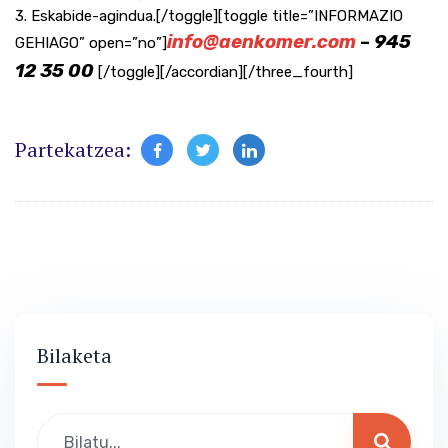
3. Eskabide-agindua.[/toggle][toggle title=”INFORMAZIO
info@aenkomer.com
–
945
GEHIAGO” open=”no”]
12 35 00
[/toggle][/accordian][/three_fourth]
Partekatzea:
Bilaketa