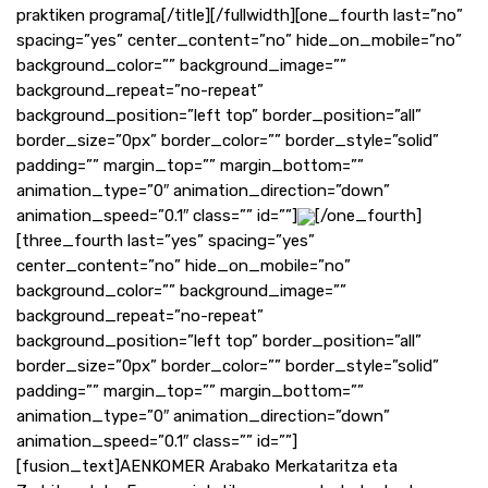
praktiken programa[/title][/fullwidth][one_fourth last=”no”
spacing=”yes” center_content=”no” hide_on_mobile=”no”
background_color=”” background_image=””
background_repeat=”no-repeat”
background_position=”left top” border_position=”all”
border_size=”0px” border_color=”” border_style=”solid”
padding=”” margin_top=”” margin_bottom=””
animation_type=”0″ animation_direction=”down”
animation_speed=”0.1″ class=”” id=””]
[/one_fourth]
[three_fourth last=”yes” spacing=”yes”
center_content=”no” hide_on_mobile=”no”
background_color=”” background_image=””
background_repeat=”no-repeat”
background_position=”left top” border_position=”all”
border_size=”0px” border_color=”” border_style=”solid”
padding=”” margin_top=”” margin_bottom=””
animation_type=”0″ animation_direction=”down”
animation_speed=”0.1″ class=”” id=””]
[fusion_text]AENKOMER Arabako Merkataritza eta