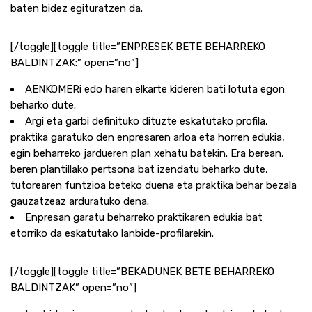
baten bidez egituratzen da.
[/toggle][toggle title=”ENPRESEK BETE BEHARREKO
BALDINTZAK:” open=”no”]
AENKOMERi edo haren elkarte kideren bati lotuta egon
beharko dute.
Argi eta garbi definituko dituzte eskatutako profila,
praktika garatuko den enpresaren arloa eta horren edukia,
egin beharreko jardueren plan xehatu batekin. Era berean,
beren plantillako pertsona bat izendatu beharko dute,
tutorearen funtzioa beteko duena eta praktika behar bezala
gauzatzeaz arduratuko dena.
Enpresan garatu beharreko praktikaren edukia bat
etorriko da eskatutako lanbide-profilarekin.
[/toggle][toggle title=”BEKADUNEK BETE BEHARREKO
BALDINTZAK” open=”no”]