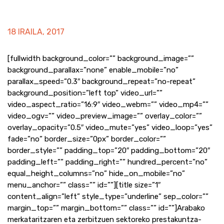
18 IRAILA, 2017
[fullwidth background_color=”” background_image=””
background_parallax=”none” enable_mobile=”no”
parallax_speed=”0.3″ background_repeat=”no-repeat”
background_position=”left top” video_url=””
video_aspect_ratio=”16:9″ video_webm=”” video_mp4=””
video_ogv=”” video_preview_image=”” overlay_color=””
overlay_opacity=”0.5″ video_mute=”yes” video_loop=”yes”
fade=”no” border_size=”0px” border_color=””
border_style=”” padding_top=”20″ padding_bottom=”20″
padding_left=”” padding_right=”” hundred_percent=”no”
equal_height_columns=”no” hide_on_mobile=”no”
menu_anchor=”” class=”” id=””][title size=”1″
content_align=”left” style_type=”underline” sep_color=””
margin_top=”” margin_bottom=”” class=”” id=””]Arabako
merkataritzaren eta zerbitzuen sektoreko prestakuntza-