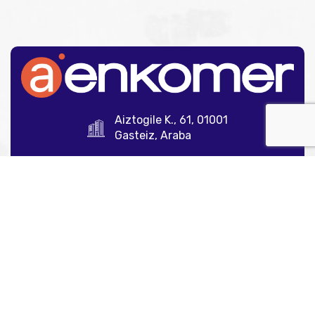
Aiztogile K., 61, 01001
Gasteiz, Araba
945 12 35 00
info@aenkomer.com