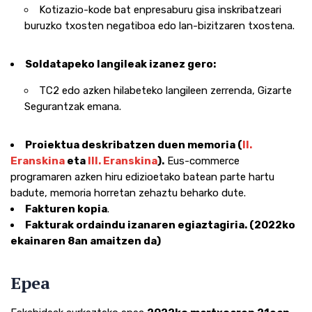
Kotizazio-kode bat enpresaburu gisa inskribatzeari
buruzko txosten negatiboa edo lan-bizitzaren txostena.
Soldatapeko langileak izanez gero:
TC2 edo azken hilabeteko langileen zerrenda, Gizarte
Segurantzak emana.
Proiektua deskribatzen duen memoria (
II.
Eranskina
eta
III. Eranskina
).
Eus-commerce
programaren azken hiru edizioetako batean parte hartu
badute, memoria horretan zehaztu beharko dute.
Fakturen kopia
.
Fakturak ordaindu izanaren egiaztagiria. (2022ko
ekainaren 8an amaitzen da)
Epea