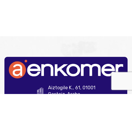
Aiztogile K., 61, 01001
Gasteiz, Araba
945 12 35 00
info@aenkomer.com