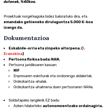
dutenek, %40koa.
Proiektuak norgehiagoka bidez baloratuko dira, eta
emandako gehieneko dirulaguntza 5.000 €-koa
izango da.
Dokumentazioa
Eskabide-orria eta zinpeko aitorpena. (
I.
Eranskina
)
Pertsona fisikoa bada: NAN.
Pertsona juridikoaren kasuan:
NIF
Enpresaren eskriturak eta ondorengo aldaketak.
Ordezkaritza-ahalak.
Ordezkaritza-ahalmena duen pertsonaren NANa.
Soldatapeko langilerik EZ badu:
Azken hilabeteko
autonomoentzako ordainagiria.