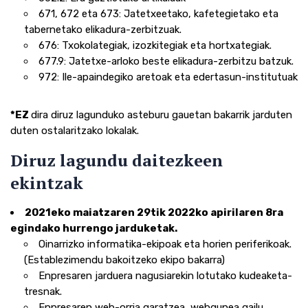
671, 672 eta 673: Jatetxeetako, kafetegietako eta
tabernetako elikadura-zerbitzuak.
676: Txokolategiak, izozkitegiak eta hortxategiak.
677.9: Jatetxe-arloko beste elikadura-zerbitzu batzuk.
972: Ile-apaindegiko aretoak eta edertasun-institutuak
*EZ
dira diruz lagunduko asteburu gauetan bakarrik jarduten
duten ostalaritzako lokalak.
Diruz lagundu daitezkeen
ekintzak
2021eko maiatzaren 29tik 2022ko apirilaren 8ra
egindako hurrengo jarduketak.
Oinarrizko informatika-ekipoak eta horien periferikoak.
(Establezimendu bakoitzeko ekipo bakarra)
Enpresaren jarduera nagusiarekin lotutako kudeaketa-
tresnak.
Enpresaren web-orria garatzea, webgunea gailu