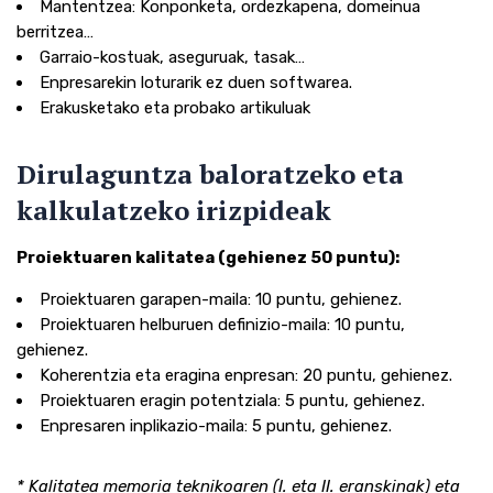
Mantentzea: Konponketa, ordezkapena, domeinua
berritzea…
Garraio-kostuak, aseguruak, tasak…
Enpresarekin loturarik ez duen softwarea.
Erakusketako eta probako artikuluak
Dirulaguntza baloratzeko eta
kalkulatzeko irizpideak
Proiektuaren kalitatea (gehienez 50 puntu):
Proiektuaren garapen-maila: 10 puntu, gehienez.
Proiektuaren helburuen definizio-maila: 10 puntu,
gehienez.
Koherentzia eta eragina enpresan: 20 puntu, gehienez.
Proiektuaren eragin potentziala: 5 puntu, gehienez.
Enpresaren inplikazio-maila: 5 puntu, gehienez.
* Kalitatea memoria teknikoaren (I. eta II. eranskinak) eta