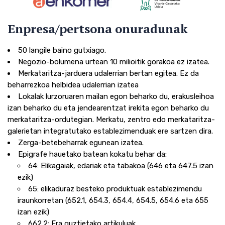
Enpresa/pertsona onuradunak
50 langile baino gutxiago.
Negozio-bolumena urtean 10 milioitik gorakoa ez izatea.
Merkataritza-jarduera udalerrian bertan egitea. Ez da
beharrezkoa helbidea udalerrian izatea
Lokalak lurzoruaren mailan egon beharko du, erakusleihoa
izan beharko du eta jendearentzat irekita egon beharko du
merkataritza-ordutegian. Merkatu, zentro edo merkataritza-
galerietan integratutako establezimenduak ere sartzen dira.
Zerga-betebeharrak egunean izatea.
Epigrafe hauetako batean kokatu behar da:
64: Elikagaiak, edariak eta tabakoa (646 eta 647.5 izan
ezik)
65: elikaduraz besteko produktuak establezimendu
iraunkorretan (652.1, 654.3, 654.4, 654.5, 654.6 eta 655
izan ezik)
662.2: Era guztietako artikuluak