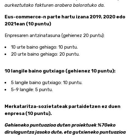
aurkeztutako fakturen arabera baloratuko da.
Eus-commerce-n parte hartu izana 2019, 2020 edo
2021ean (10 puntu)
Enpresaren antzinatasuna (gehienez 20 puntu):
10 urte baino gehiago: 10 puntu.
20 urte baino gehiago: 20 puntu.
10 langile baino gutxiago (gehienez 10 puntu):
5 langile baino gutxiago: 10 puntu.
5-9 langile: 5 puntu.
Merkataritza-sozietateak partaidetzen ez duen
enpresa (10 puntu).
Gehieneko puntuazioa duten proiektuek %70eko
dirulaguntza jasoko dute, eta gutxieneko puntuazioa