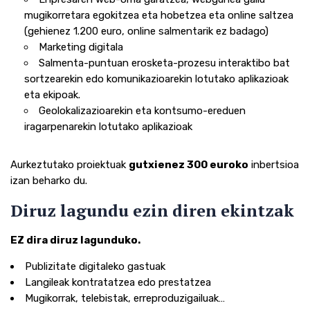
mugikorretara egokitzea eta hobetzea eta online saltzea
(gehienez 1.200 euro, online salmentarik ez badago)
Marketing digitala
Salmenta-puntuan erosketa-prozesu interaktibo bat
sortzearekin edo komunikazioarekin lotutako aplikazioak
eta ekipoak.
Geolokalizazioarekin eta kontsumo-ereduen
iragarpenarekin lotutako aplikazioak
Aurkeztutako proiektuak
gutxienez 300 euroko
inbertsioa
izan beharko du.
Diruz lagundu ezin diren ekintzak
EZ dira diruz lagunduko.
Publizitate digitaleko gastuak
Langileak kontratatzea edo prestatzea
Mugikorrak, telebistak, erreproduzigailuak…