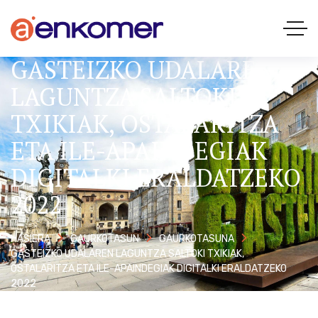
GASTEIZKO UDALAREN
LAGUNTZA SALTOKI
TXIKIAK, OSTALARITZA
ETA ILE-APAINDEGIAK
DIGITALKI ERALDATZEKO
2022
HASIERA
GAURKOTASUN
GAURKOTASUNA
GASTEIZKO UDALAREN LAGUNTZA SALTOKI TXIKIAK,
OSTALARITZA ETA ILE-APAINDEGIAK DIGITALKI ERALDATZEKO
2022