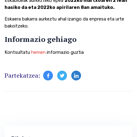
Eskabideak aurkezteko epea
2022ko martxoaren 21ean
hasiko da eta 2022ko apirilaren 8an amaituko.
Eskaera bakarra aurkeztu ahal izango da enpresa eta urte
bakoitzeko.
Informazio gehiago
Kontsultatu
hemen
informazio guztia
Partekatzea: