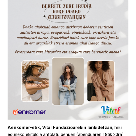
Aenkomer-etik, Vital Fundazioarekin lankidetzan
, hiru
eguneko ekitaldia antolatu genuen (abenduaren 18tik 20ra).