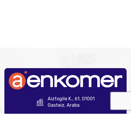
Aiztogile K., 61, 01001
Gasteiz, Araba
945 12 35 00
info@aenkomer.com