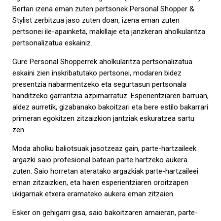
Bertan izena eman zuten pertsonek Personal Shopper &
Stylist zerbitzua jaso zuten doan, izena eman zuten
pertsonei ile-apainketa, makillaje eta janzkeran aholkularitza
pertsonalizatua eskainiz.
Gure Personal Shopperrek aholkularitza pertsonalizatua
eskaini zien inskribatutako pertsonei, modaren bidez
presentzia nabarmentzeko eta segurtasun pertsonala
handitzeko garrantzia azpimarratuz. Esperientziaren barruan,
aldez aurretik, gizabanako bakoitzari eta bere estilo bakarrari
primeran egokitzen zitzaizkion jantziak eskuratzea sartu
zen.
Moda aholku baliotsuak jasotzeaz gain, parte-hartzaileek
argazki saio profesional batean parte hartzeko aukera
zuten. Saio horretan ateratako argazkiak parte-hartzaileei
eman zitzaizkien, eta haien esperientziaren oroitzapen
ukigarriak etxera eramateko aukera eman zitzaien.
Esker on gehigarri gisa, saio bakoitzaren amaieran, parte-