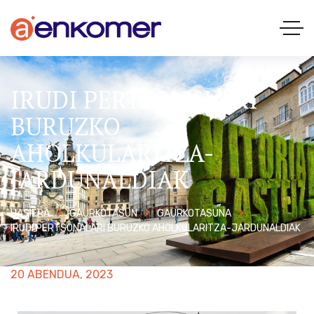
IRUDI PERTSONALARI
BURUZKO
AHOLKULARITZA-
JARDUNALDIAK
HASIERA
GAURKOTASUN
GAURKOTASUNA
IRUDI PERTSONALARI BURUZKO AHOLKULARITZA-JARDUNALDIAK
20 ABENDUA, 2023