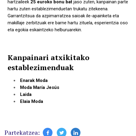
hartzaileek
25 euroko bonu bat
jaso zuten, kanpainan parte
hartu zuten establezimenduetan trukatu zitekeena.
Garrantzitsua da azpimarratzea saioak ile-apainketa eta
makillaje zerbitzuak ere barne hartu zituela, esperientzia oso
eta egokia eskaintzeko helburuarekin.
Kanpainari atxikitako
establezimenduak
Enarak Moda
Moda María Jesús
Laida
Elaia Moda
Partekatzea: