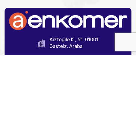
Aiztogile K., 61, 01001
Gasteiz, Araba
945 12 35 00
info@aenkomer.com