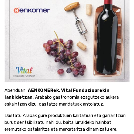
Abenduan,
AENKOMERek, Vital Fundazioarekin
lankidetzan
, Arabako gastronomia ezagutzeko aukera
eskaintzen dizu, dastatze maridatuak antolatuz.
Dastatu Arabak gure produktuen kalitateari eta garrantziari
buruz sentsibilizatu nahi du, baita lurraldeko hainbat
eremutako ostalaritza eta merkataritza dinamizatu ere.