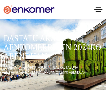
DASTATU ARABA
AENKOMERREKIN 2024KO
ABENDUAN
HASIERA
GAURKOTASUN
GAURKOTASUNA
DASTATU ARABA AENKOMERREKIN 2024KO ABENDUAN