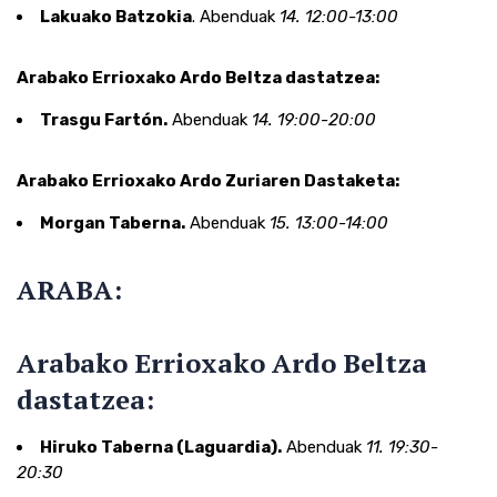
Lakuako Batzokia
. Abenduak
14. 12:00-13:00
Arabako Errioxako Ardo Beltza dastatzea:
Trasgu Fartón.
Abenduak
14. 19:00-20:00
Arabako Errioxako Ardo Zuriaren Dastaketa:
Morgan Taberna.
Abenduak
15. 13:00-14:00
ARABA:
Arabako Errioxako Ardo Beltza
dastatzea:
Hiruko Taberna (Laguardia).
Abenduak
11. 19:30-
20:30