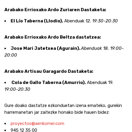
Arabako Errioxako Ardo Zuriaren Dastaketa:
El Lío Taberna (Llodio).
Abenduak
12. 19:30-20:30
Arabako Errioxako Ardo Beltza dastatzea:
Jose Mari Jatetxea (Agurain).
Abenduak 18. 19:00-
20:00
Arabako Artisau Garagardo Dastaketa:
Cola de Gallo Taberna (Amurrio).
Abenduak 19.
19:00-20:30
Gure doako dastatze ezkonduetan izena emateko, gurekin
harremanetan jar zaitezke honako bide hauen bidez:
proyectos@aenkomer.com
945 12 35 00