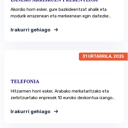
Akordio horri esker, gure bazkideentzat ahalik eta
modurik errazenean eta merkeenean egin daitezke
laneko arriskuen prebentzioari buruzko araudia
betetzeko jarduerak. Zer eskaintzen dizugu?
Irakurri gehiago
Kudeaketa hobetzea, Laneko Arriskuen Prebentzioari
buruzko Legea % 100ean betez. Posible da! Zure
egungo egoera aztertu eta aurrezteko neurriak
proposatzen dizkizugu, zure enpresarentzat
31 URTARRILA, 2025
prebentzio-zerbitzu ezin hobea…
TELEFONIA
Hitzarmen horri esker, Arabako merkataritzako eta
zerbitzuetako enpresek 10 euroko deskontua izango
dute lehen 6 hilabeteetako fakturazioan, eta, horrela,
emaitza-kontuetako telefonia-gastuak murriztuko
Irakurri gehiago
dituzte. Helburua AEnkomer-en helburuen artean
dago probintziako merkataritzari kostuak murrizteko