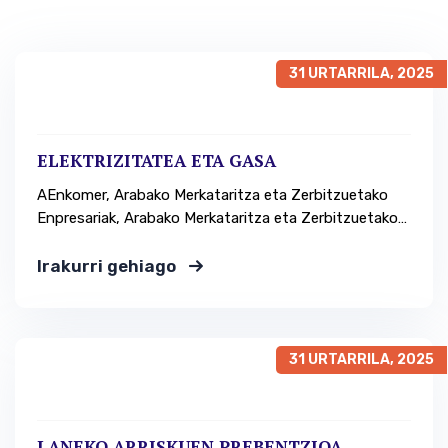
31 URTARRILA, 2025
ELEKTRIZITATEA ETA GASA
AEnkomer, Arabako Merkataritza eta Zerbitzuetako
Enpresariak, Arabako Merkataritza eta Zerbitzuetako
Enpresariek energia-hitzarmen bat egin dute, eta
hitzarmen horrekin zure argi-faktura gutxienez % 28
Irakurri gehiago
eta % 8 murrizteko aukera izango duzu. Helburua
dakizunez, AEnkomer-en helburuetako bat zure
enpresaren kostuak murrizteko proposamenak eta
tresnak ematea da. Horregatik, akordio honen
31 URTARRILA, 2025
helburua gasa eta…
LANEKO ARRISKUEN PREBENTZIOA