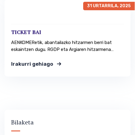
helburua da bazkideek gaur egungo asegurua baldintza
31 URTARRILA, 2025
eta estaldura berberekin mantendu ahal izatea,…
TICKET BAI
AENKOMERetik, abantailazko hitzarmen berri bat
eskaintzen dugu. RGDP eta Argiaren hitzarmena
eskaini ondoren, AENKOMERek beste hitzarmen bat
sinatu dugu AXA Seguros aseguru-etxearekin. Zuen
Irakurri gehiago
egungo aseguruaren doako eta konpromisorik gabeko
azterketa bat eskaintzen dugu, aseguruaren
aurrezpena lortzeko, egungo estaldurak, onurak eta
baldintzak mantenduz. AENKOMERen helburua da
bazkideek gaur egungo asegurua baldintza…
Bilaketa