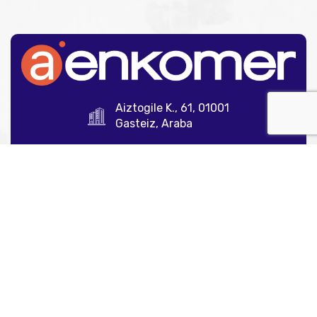
Aiztogile K., 61, 01001
Gasteiz, Araba
945 12 35 00
info@aenkomer.com