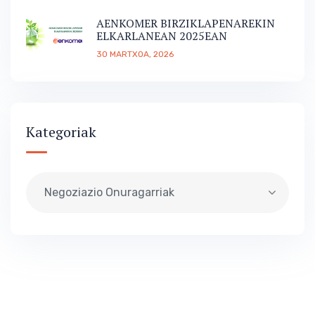
AENKOMER BIRZIKLAPENAREKIN
ELKARLANEAN 2025EAN
30 MARTXOA, 2026
Kategoriak
Negoziazio Onuragarriak