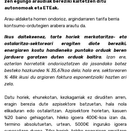
zen egungo araudiak bereziki kaltetzen ditu
autonomoak eta ETEak.
Arau-aldaketa horren ondorioz, argindarraren tarifa berria
kontsumo-ordutegien arabera arautu da.
Ikus daitekeenez, tarte horiek merkataritza- eta
ostalaritza-sektoreari eragiten diote bereziki,
energiaren kostu handieneko puntako orduak beren
jarduera garatzen duten orduak baitira
. Izan ere,
azterlan horretatik ondorioztatzen da jasandako batez
besteko hazkundea % 35,67koa dela; hala ere, sektorearen
% 48k ikusi du argiaren faktura esponentzialki hazten ari
zela.
Datu horiek, ehunekotan, kezkagarriak ez diruditen arren,
eragin berezia dute azpisektore batzuetan, hala nola
elikaduran edo ostalaritzan. Azpisektore horietan, kasuen
%20 baino gehiagotan, hileko igoera 400€-koa izan da,
termino absolutuetan, urtean, 5000€ inguruko igoera
suposatzen duena. Zifra horiek, tokiko negozioen emaitzen