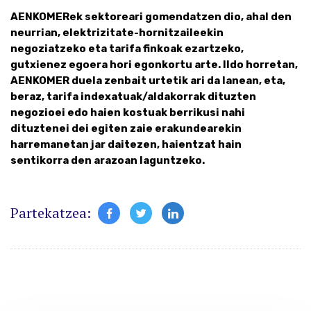
AENKOMERek sektoreari gomendatzen dio, ahal den
neurrian, elektrizitate-hornitzaileekin
negoziatzeko eta tarifa finkoak ezartzeko,
gutxienez egoera hori egonkortu arte. Ildo horretan,
AENKOMER duela zenbait urtetik ari da lanean, eta,
beraz, tarifa indexatuak/aldakorrak dituzten
negozioei edo haien kostuak berrikusi nahi
dituztenei dei egiten zaie erakundearekin
harremanetan jar daitezen, haientzat hain
sentikorra den arazoan laguntzeko.
Partekatzea: