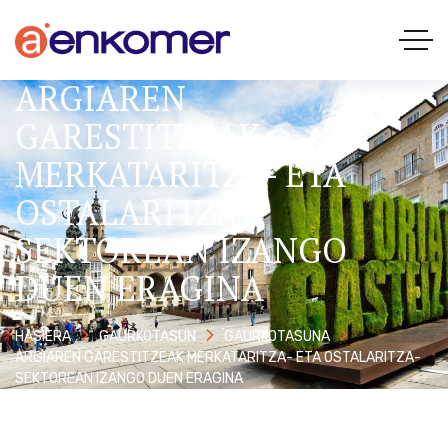
ARGIAREN
GARESTITZEAK
MERKATARITZA- ETA
OSTALARITZA-
SEKTOREAN IZANGO
DUEN ERAGINA
HASIERA
GAURKOTASUN
GAURKOTASUNA
ARGIAREN GARESTITZEAK MERKATARITZA- ETA OSTALARITZA-
SEKTOREAN IZANGO DUEN ERAGINA