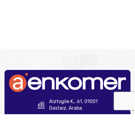
Aiztogile K., 61, 01001
Gasteiz, Araba
945 12 35 00
info@aenkomer.com