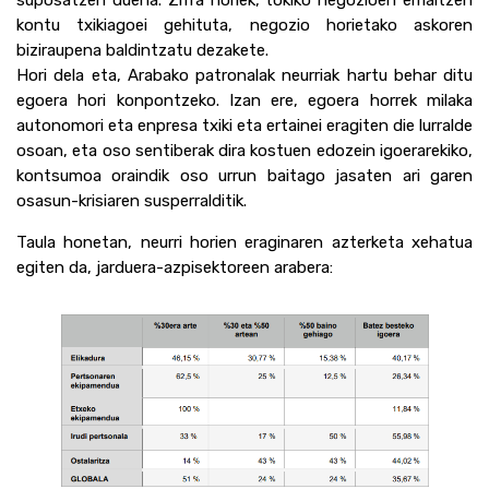
kontu txikiagoei gehituta, negozio horietako askoren
biziraupena baldintzatu dezakete.
Hori dela eta, Arabako patronalak neurriak hartu behar ditu
egoera hori konpontzeko. Izan ere, egoera horrek milaka
autonomori eta enpresa txiki eta ertainei eragiten die lurralde
osoan, eta oso sentiberak dira kostuen edozein igoerarekiko,
kontsumoa oraindik oso urrun baitago jasaten ari garen
osasun-krisiaren susperralditik.
Taula honetan, neurri horien eraginaren azterketa xehatua
egiten da, jarduera-azpisektoreen arabera: