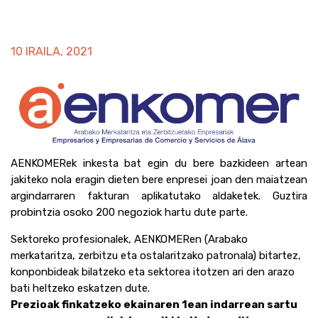
10 IRAILA, 2021
AENKOMERek inkesta bat egin du bere bazkideen artean
jakiteko nola eragin dieten bere enpresei joan den maiatzean
argindarraren fakturan aplikatutako aldaketek. Guztira
probintzia osoko 200 negoziok hartu dute parte.
Sektoreko profesionalek, AENKOMERen (Arabako
merkataritza, zerbitzu eta ostalaritzako patronala) bitartez,
konponbideak bilatzeko eta sektorea itotzen ari den arazo
bati heltzeko eskatzen dute.
Prezioak finkatzeko ekainaren 1ean indarrean sartu