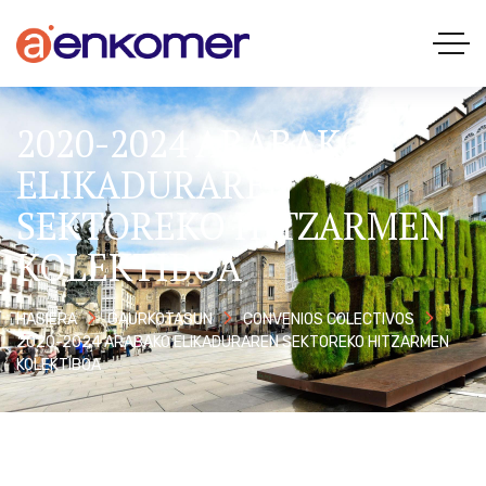
2020-2024 ARABAKO
ELIKADURAREN
SEKTOREKO HITZARMEN
KOLEKTIBOA
HASIERA
GAURKOTASUN
CONVENIOS COLECTIVOS
2020-2024 ARABAKO ELIKADURAREN SEKTOREKO HITZARMEN
KOLEKTIBOA