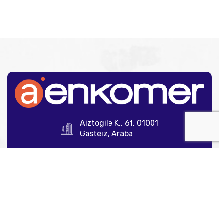
Aiztogile K., 61, 01001
Gasteiz, Araba
945 12 35 00
info@aenkomer.com