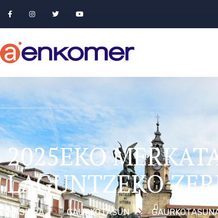
2025EKO MERKAT
LAGUNTZEKO ZER
HASIERA
GAURKOTASUN
GAURKOTASUN