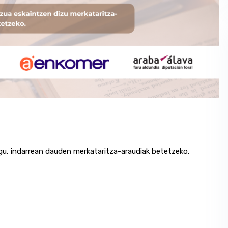
gu, indarrean dauden merkataritza-araudiak betetzeko.