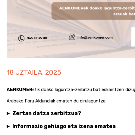
18 UZTAILA, 2025
AENKOMER
etik doako laguntza-zerbitzu bat eskaintzen dizu
Arabako Foru Aldundiak ematen du dirulaguntza.
Zertan datza zerbitzua?
Informazio gehiago eta izena ematea