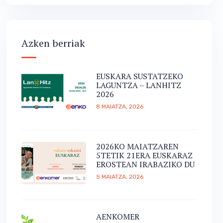
Azken berriak
EUSKARA SUSTATZEKO
LAGUNTZA – LANHITZ
2026
8 MAIATZA, 2026
2026KO MAIATZAREN
5TETIK 21ERA EUSKARAZ
EROSTEAN IRABAZIKO DU
5 MAIATZA, 2026
AENKOMER