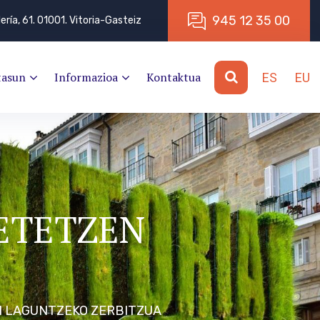
9
4
5
1
2
3
5
0
0
lería, 61. 01001. Vitoria-Gasteiz
tasun
Informazioa
Kontaktua
ES
EU
ETETZEN
N LAGUNTZEKO ZERBITZUA