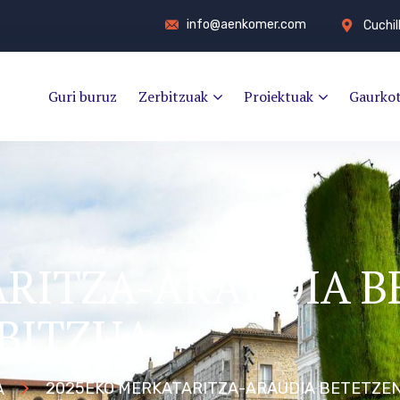
info@aenkomer.com
Cuchil
Guri buruz
Zerbitzuak
Proiektuak
Gaurko
ARITZA-ARAUDIA B
BITZUA
2025EKO MERKATARITZA-ARAUDIA BETETZE
A